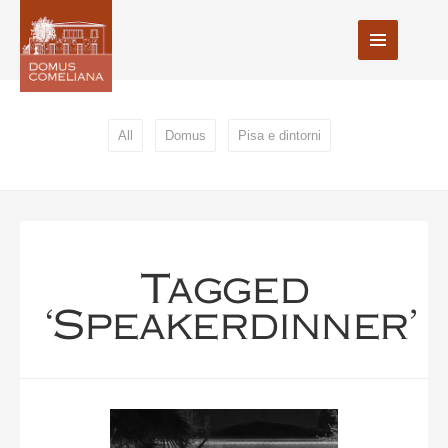
All
Domus
Pisa e dintorni
Tagged
‘speakerdinner’