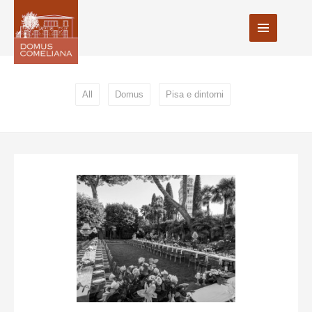
All
Domus
Pisa e dintorni