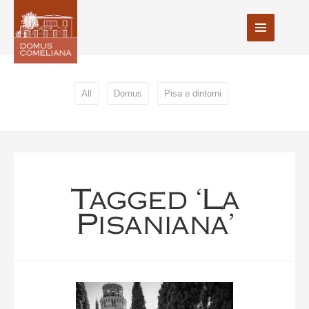
All
Domus
Pisa e dintorni
Tagged ‘la
Pisaniana’