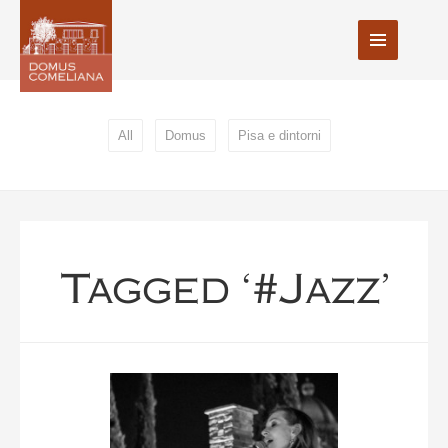
All
Domus
Pisa e dintorni
Tagged ‘#jazz’