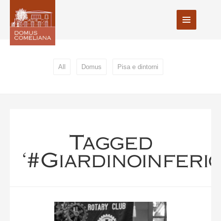
All
Domus
Pisa e dintorni
Tagged
‘#giardinoinferio